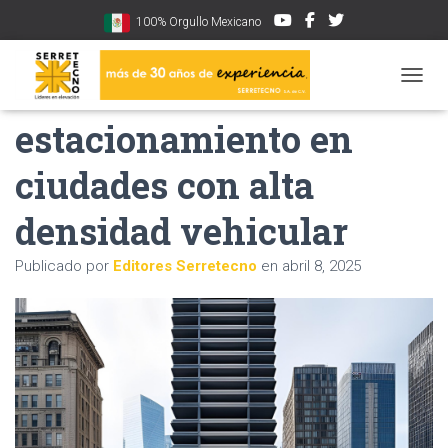
100% Orgullo Mexicano
Demanda de torres de
CAMBI
estacionamiento en
ciudades con alta
densidad vehicular
Publicado por
Editores Serretecno
en
abril 8, 2025