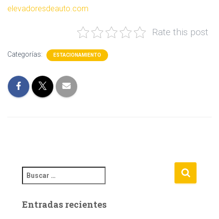
elevadoresdeauto.com
Rate this post
Categorías:
ESTACIONAMIENTO
B
u
s
Entradas recientes
c
a