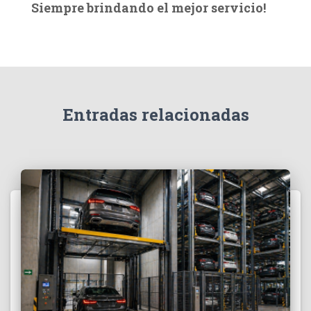
Siempre brindando el mejor servicio!
c
a
r
:
Entradas relacionadas