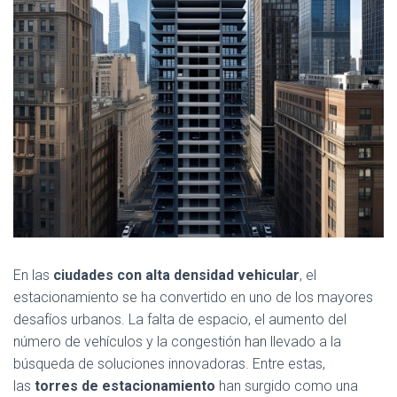
En las
ciudades con alta densidad vehicular
, el
estacionamiento se ha convertido en uno de los mayores
desafíos urbanos. La falta de espacio, el aumento del
número de vehículos y la congestión han llevado a la
búsqueda de soluciones innovadoras. Entre estas,
las
torres de estacionamiento
han surgido como una