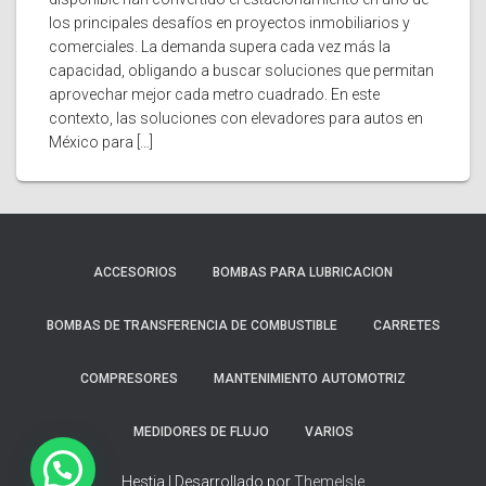
los principales desafíos en proyectos inmobiliarios y
comerciales. La demanda supera cada vez más la
capacidad, obligando a buscar soluciones que permitan
aprovechar mejor cada metro cuadrado. En este
contexto, las soluciones con elevadores para autos en
México para […]
ACCESORIOS
BOMBAS PARA LUBRICACION
BOMBAS DE TRANSFERENCIA DE COMBUSTIBLE
CARRETES
COMPRESORES
MANTENIMIENTO AUTOMOTRIZ
MEDIDORES DE FLUJO
VARIOS
Hestia | Desarrollado por
ThemeIsle