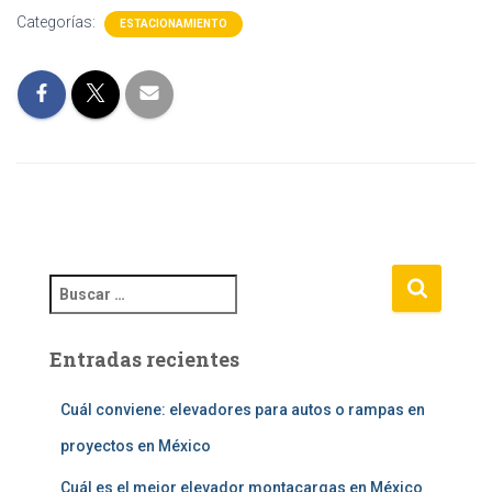
Categorías:
ESTACIONAMIENTO
B
u
s
Entradas recientes
c
a
r
Cuál conviene: elevadores para autos o rampas en
:
proyectos en México
Cuál es el mejor elevador montacargas en México