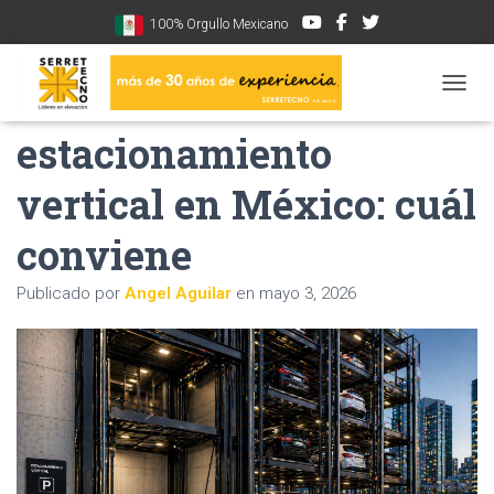
100% Orgullo Mexicano
Sistemas de
CAMBI
estacionamiento
vertical en México: cuál
conviene
Publicado por
Angel Aguilar
en
mayo 3, 2026