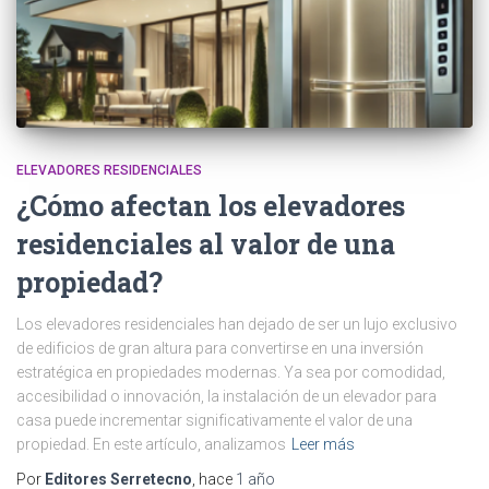
ELEVADORES RESIDENCIALES
¿Cómo afectan los elevadores
residenciales al valor de una
propiedad?
Los elevadores residenciales han dejado de ser un lujo exclusivo
de edificios de gran altura para convertirse en una inversión
estratégica en propiedades modernas. Ya sea por comodidad,
accesibilidad o innovación, la instalación de un elevador para
casa puede incrementar significativamente el valor de una
propiedad. En este artículo, analizamos
Leer más
Por
Editores Serretecno
, hace
1 año