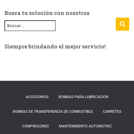
Busca tu solución con nosotros
B
u
s
c
Siempre brindando el mejor servicio!
a
r
:
ACCESORIOS
BOMBAS PARA LUBRICACION
BOMBAS DE TRANSFERENCIA DE COMBUSTIBLE
CARRETES
COMPRESORES
MANTENIMIENTO AUTOMOTRIZ