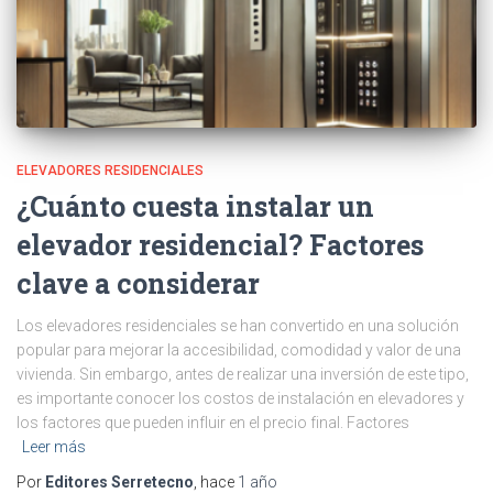
ELEVADORES RESIDENCIALES
¿Cuánto cuesta instalar un
elevador residencial? Factores
clave a considerar
Los elevadores residenciales se han convertido en una solución
popular para mejorar la accesibilidad, comodidad y valor de una
vivienda. Sin embargo, antes de realizar una inversión de este tipo,
es importante conocer los costos de instalación en elevadores y
los factores que pueden influir en el precio final. Factores
Leer más
Por
Editores Serretecno
, hace
1 año