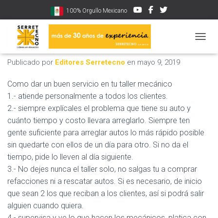
100% Orgullo Mexicano
Tu taller mecánico
CAMBI
Publicado por
Editores Serretecno
en
mayo 9, 2019
Como dar un buen servicio en tu taller mecánico
1.- atiende personalmente a todos los clientes.
2.- siempre explícales el problema que tiene su auto y
cuánto tiempo y costo llevara arreglarlo. Siempre ten
gente suficiente para arreglar autos lo más rápido posible
sin quedarte con ellos de un día para otro. Si no da el
tiempo, pide lo lleven al día siguiente.
3.- No dejes nunca el taller solo, no salgas tu a comprar
refacciones ni a rescatar autos. Si es necesario, de inicio
que sean 2 los que reciban a los clientes, así si podrá salir
alguien cuando quiera.
4.- supervisa y ve lo que hacen los mecánicos, platica con