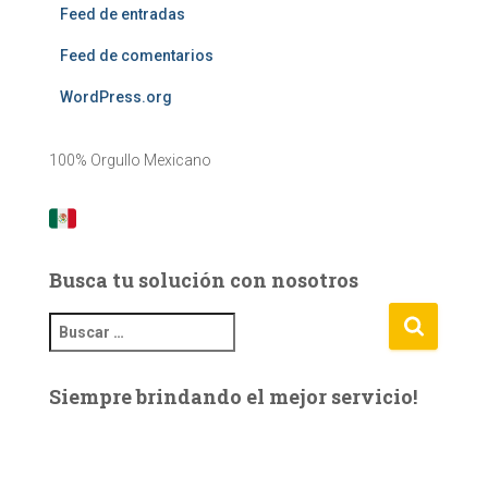
Feed de entradas
Feed de comentarios
WordPress.org
100% Orgullo Mexicano
Busca tu solución con nosotros
B
u
s
Siempre brindando el mejor servicio!
c
a
r
: