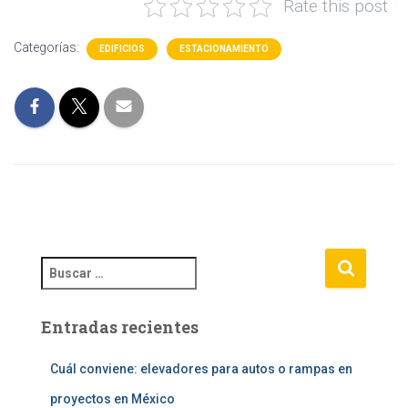
Rate this post
Categorías:
EDIFICIOS
ESTACIONAMIENTO
B
u
s
Entradas recientes
c
a
r
Cuál conviene: elevadores para autos o rampas en
:
proyectos en México