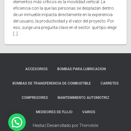
elementos más críticos es la movilidad vertical. La
eficiencia con la que las personas se desplazan dentro
de un inmueble impacta directamente en la experiencia
del usuario, la productividad y el valor del proyecto. Por
eso, surge una pregunta clave en el sector: qué tipo elegir
[…]
ACCESORIOS
BOMBAS PARA LUBRICACION
BOMBAS DE TRANSFERENCIA DE COMBUSTIBLE
CARRETES
COMPRESORES
MANTENIMIENTO AUTOMOTRIZ
MEDIDORES DE FLUJO
VARIOS
Hestia | Desarrollado por
ThemeIsle