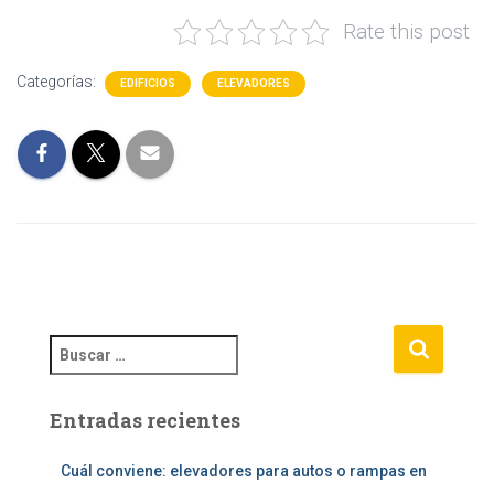
Rate this post
Categorías:
EDIFICIOS
ELEVADORES
B
u
s
Entradas recientes
c
a
r
Cuál conviene: elevadores para autos o rampas en
: