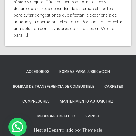
rápido y seguro. Oficinas, centros comerciales y
desarrollos mixtos dependen de sistemas eficientes
para evitar congestiones que afectan la experiencia del
usuario y la operación del negocio. Por eso, implementar
una solución con elevadores comerciales en México
para […]
ACCESORIOS
BOMBAS PARA LUBRICACION
BOMBAS DE TRANSFERENCIA DE COMBUSTIBLE
CARRETES
COMPRESORES
MANTENIMIENTO AUTOMOTRIZ
MEDIDORES DE FLUJO
VARIOS
Hestia | Desarrollado por
ThemeIsle