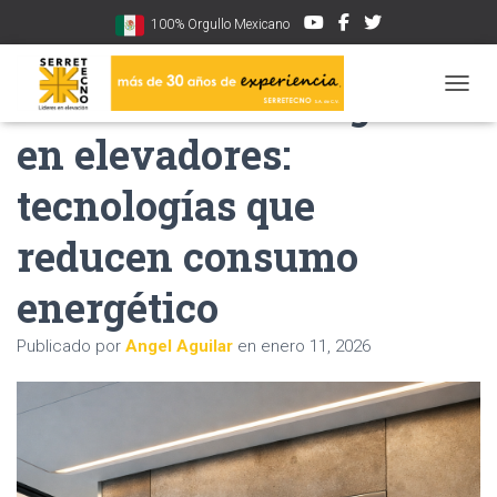
100% Orgullo Mexicano
Tendencias ecológicas
CAMBI
en elevadores:
tecnologías que
reducen consumo
energético
Publicado por
Angel Aguilar
en
enero 11, 2026