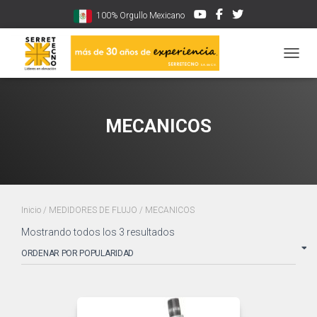
100% Orgullo Mexicano
CAMBI
MECANICOS
Inicio
/
MEDIDORES DE FLUJO
/ MECANICOS
Sorted
Mostrando todos los 3 resultados
by
popularity