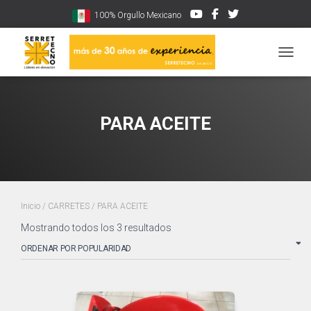
100% Orgullo Mexicano
CAMBI
PARA ACEITE
Inicio
/
CARRETES
/ PARA ACEITE
Sorted
Mostrando todos los 3 resultados
by
popularity