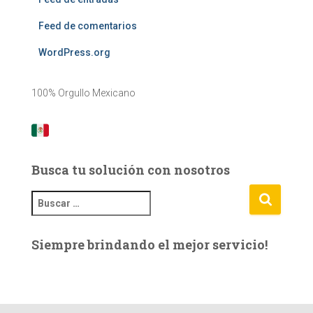
Feed de comentarios
WordPress.org
100% Orgullo Mexicano
Busca tu solución con nosotros
B
u
s
Siempre brindando el mejor servicio!
c
a
r
: