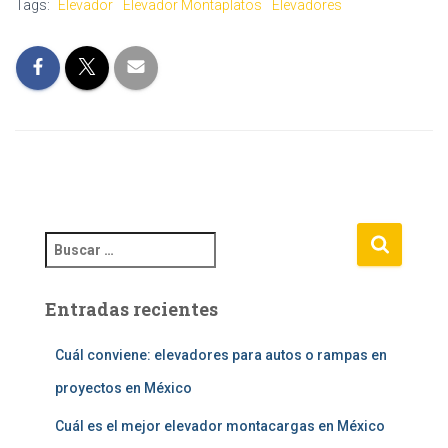
Tags:
Elevador
Elevador Montaplatos
Elevadores
B
u
s
Entradas recientes
c
a
r
Cuál conviene: elevadores para autos o rampas en
:
proyectos en México
Cuál es el mejor elevador montacargas en México