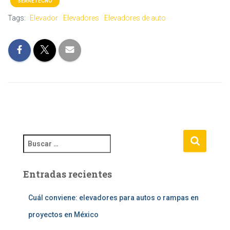
SERRETECNO
Tags:
Elevador
Elevadores
Elevadores de auto
B
u
s
Entradas recientes
c
a
r
Cuál conviene: elevadores para autos o rampas en
:
proyectos en México