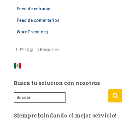
Feed de entradas
Feed de comentarios
WordPress.org
100% Orgullo Mexicano
Busca tu solución con nosotros
B
u
s
Siempre brindando el mejor servicio!
c
a
r
: