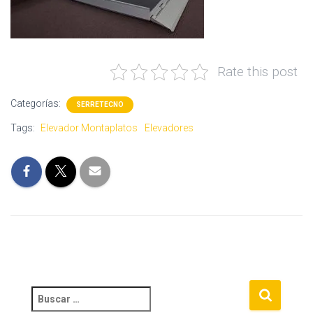
Rate this post
Categorías:
SERRETECNO
Tags:
Elevador Montaplatos
Elevadores
B
u