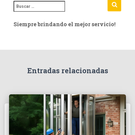
B
u
s
Siempre brindando el mejor servicio!
c
a
r
:
Entradas relacionadas