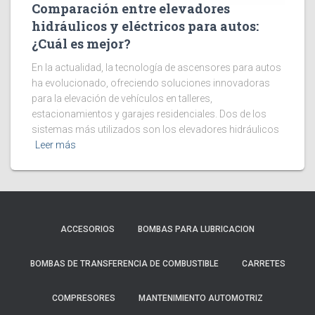
Comparación entre elevadores
hidráulicos y eléctricos para autos:
¿Cuál es mejor?
En la actualidad, la tecnología de ascensores para autos
ha evolucionado, ofreciendo soluciones innovadoras
para la elevación de vehículos en talleres,
estacionamientos y garajes residenciales. Dos de los
sistemas más utilizados son los elevadores hidráulicos
Leer más
ACCESORIOS
BOMBAS PARA LUBRICACION
BOMBAS DE TRANSFERENCIA DE COMBUSTIBLE
CARRETES
COMPRESORES
MANTENIMIENTO AUTOMOTRIZ