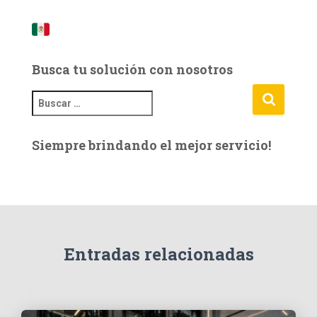
Busca tu solución con nosotros
B
u
s
Siempre brindando el mejor servicio!
c
a
r
:
Entradas relacionadas