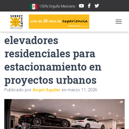
100% Orgullo Mexicano
Tendencias en
CAMBI
elevadores
residenciales para
estacionamiento en
proyectos urbanos
Publicado por
Angel Aguilar
en
marzo 11, 2026