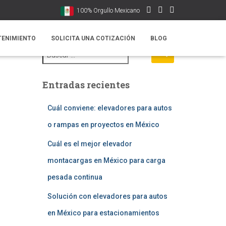
100% Orgullo Mexicano
TENIMIENTO
SOLICITA UNA COTIZACIÓN
BLOG
B
u
s
c
Entradas recientes
a
r
:
Cuál conviene: elevadores para autos
o rampas en proyectos en México
Cuál es el mejor elevador
montacargas en México para carga
pesada continua
Solución con elevadores para autos
en México para estacionamientos