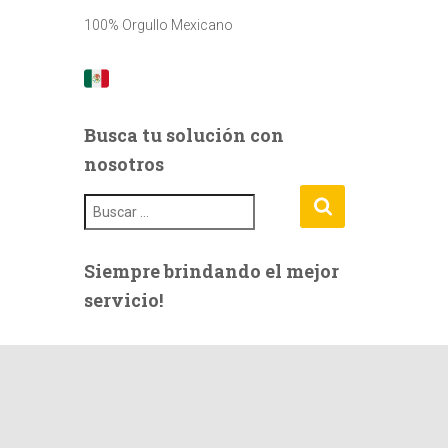
100% Orgullo Mexicano
Busca tu solución con
nosotros
B
u
s
c
Siempre brindando el mejor
a
servicio!
r
: