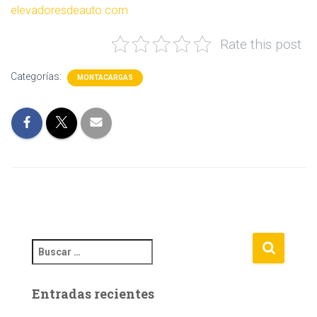
elevadoresdeauto.com
Rate this post
Categorías:
MONTACARGAS
B
u
s
Entradas recientes
c
a