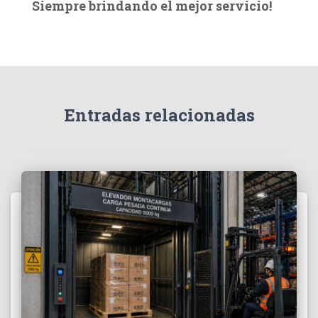
Siempre brindando el mejor servicio!
c
a
r
:
Entradas relacionadas