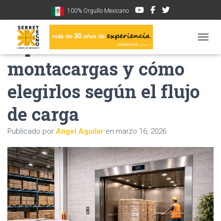
100% Orgullo Mexicano
Tipos de elevadores
CAMBI
montacargas y cómo
elegirlos según el flujo
de carga
Publicado por
Angel Aguilar
en
marzo 16, 2026