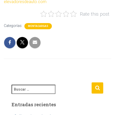
elevadoresdeauto.com
Rate this post
Categorías:
MONTACARGAS
B
u
s
Entradas recientes
c
a