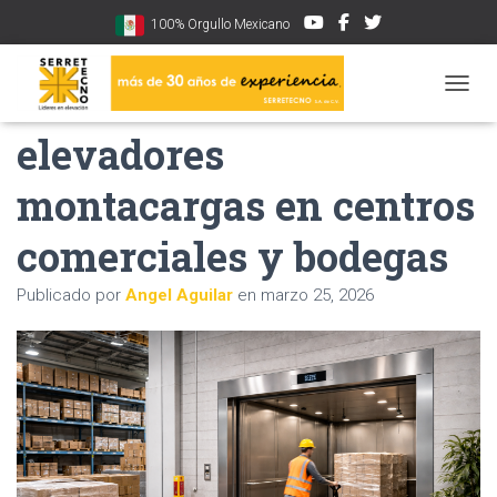
100% Orgullo Mexicano
Casos de uso de
CAMBI
elevadores
montacargas en centros
comerciales y bodegas
Publicado por
Angel Aguilar
en
marzo 25, 2026