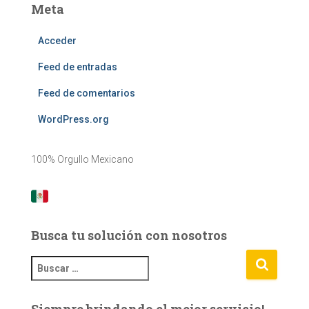
Meta
Acceder
Feed de entradas
Feed de comentarios
WordPress.org
100% Orgullo Mexicano
Busca tu solución con nosotros
B
u
s
Siempre brindando el mejor servicio!
c