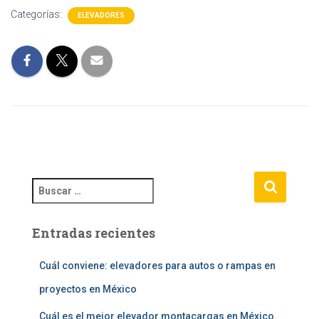
Categorías:
ELEVADORES
B
u
s
Entradas recientes
c
a
r
Cuál conviene: elevadores para autos o rampas en
:
proyectos en México
Cuál es el mejor elevador montacargas en México