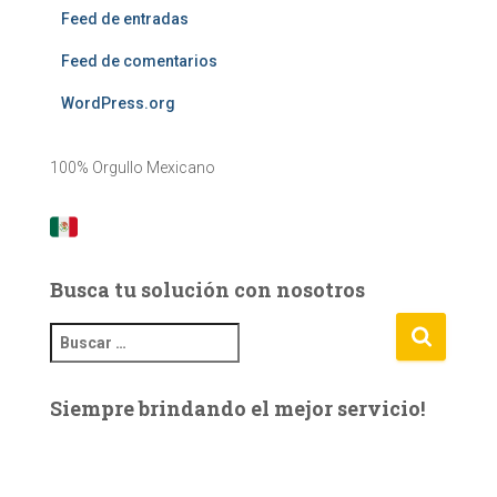
Feed de entradas
Feed de comentarios
WordPress.org
100% Orgullo Mexicano
Busca tu solución con nosotros
B
u
s
Siempre brindando el mejor servicio!
c
a
r
: