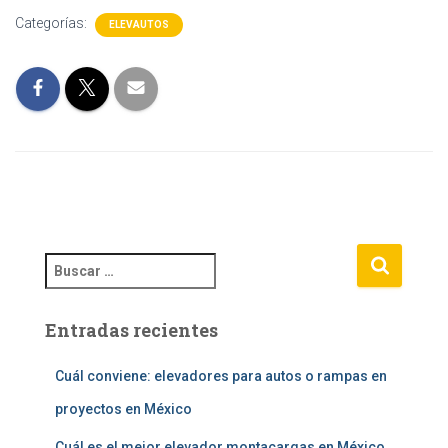
Categorías:
ELEVAUTOS
B
u
s
Entradas recientes
c
a
r
Cuál conviene: elevadores para autos o rampas en
:
proyectos en México
Cuál es el mejor elevador montacargas en México