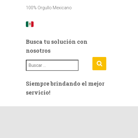
100% Orgullo Mexicano
Busca tu solución con
nosotros
B
u
s
c
Siempre brindando el mejor
a
servicio!
r
: