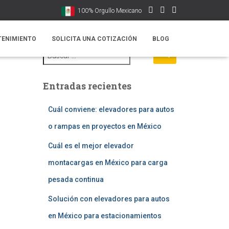
100% Orgullo Mexicano
TENIMIENTO
SOLICITA UNA COTIZACIÓN
BLOG
B
u
s
c
Entradas recientes
a
r
:
Cuál conviene: elevadores para autos
o rampas en proyectos en México
Cuál es el mejor elevador
montacargas en México para carga
pesada continua
Solución con elevadores para autos
en México para estacionamientos