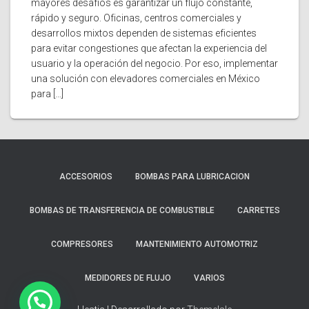
mayores desafíos es garantizar un flujo constante,
rápido y seguro. Oficinas, centros comerciales y
desarrollos mixtos dependen de sistemas eficientes
para evitar congestiones que afectan la experiencia del
usuario y la operación del negocio. Por eso, implementar
una solución con elevadores comerciales en México
para […]
ACCESORIOS
BOMBAS PARA LUBRICACION
BOMBAS DE TRANSFERENCIA DE COMBUSTIBLE
CARRETES
COMPRESORES
MANTENIMIENTO AUTOMOTRIZ
MEDIDORES DE FLUJO
VARIOS