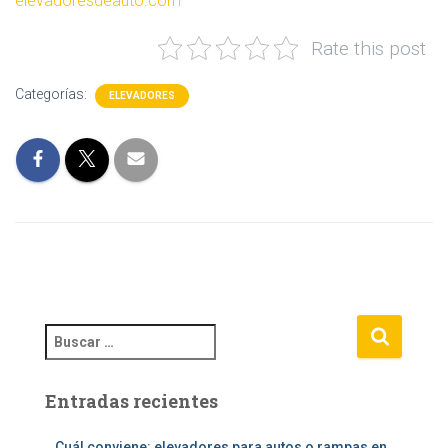
elevadoresdeauto.com
Rate this post
Categorías:
ELEVADORES
B
u
s
Entradas recientes
c
a
r
Cuál conviene: elevadores para autos o rampas en