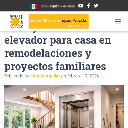
100% Orgullo Mexicano
Ventajas de sumar un
CAMBI
elevador para casa en
remodelaciones y
proyectos familiares
Publicado por
Angel Aguilar
en
febrero 17, 2026