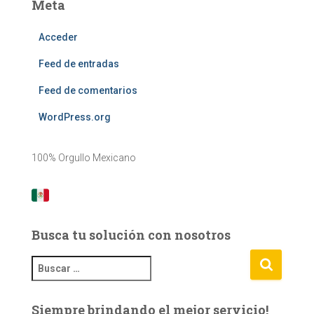
Meta
Acceder
Feed de entradas
Feed de comentarios
WordPress.org
100% Orgullo Mexicano
Busca tu solución con nosotros
B
u
s
Siempre brindando el mejor servicio!
c