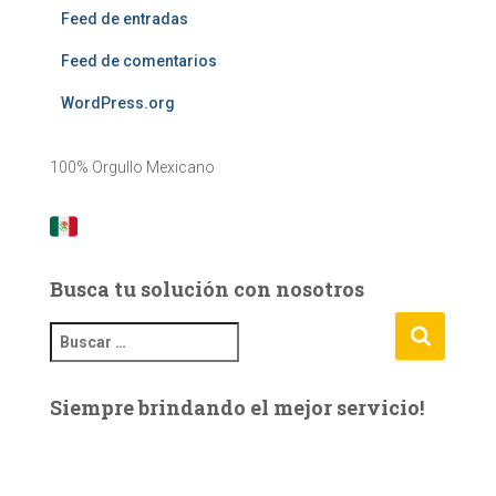
Feed de entradas
Feed de comentarios
WordPress.org
100% Orgullo Mexicano
Busca tu solución con nosotros
B
u
s
Siempre brindando el mejor servicio!
c
a
r
: