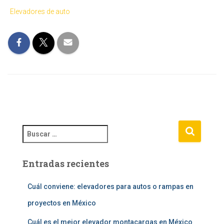
Elevadores de auto
B
u
s
Entradas recientes
c
a
r
Cuál conviene: elevadores para autos o rampas en
:
proyectos en México
Cuál es el mejor elevador montacargas en México