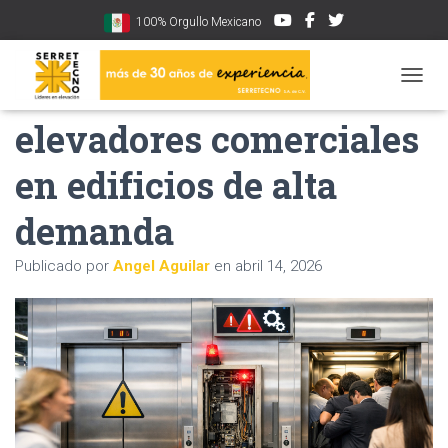
100% Orgullo Mexicano
Errores al instalar
CAMBI
elevadores comerciales
en edificios de alta
demanda
Publicado por
Angel Aguilar
en
abril 14, 2026