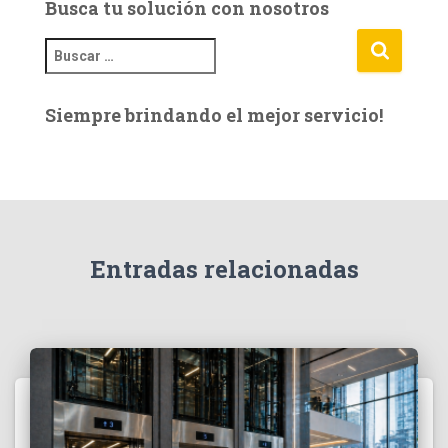
Busca tu solución con nosotros
B
u
s
Siempre brindando el mejor servicio!
c
a
r
:
Entradas relacionadas