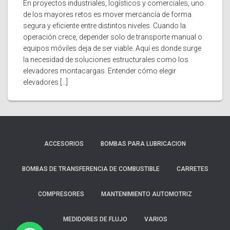
En proyectos industriales, logísticos y comerciales, uno
de los mayores retos es mover mercancía de forma
segura y eficiente entre distintos niveles. Cuando la
operación crece, depender solo de transporte manual o
equipos móviles deja de ser viable. Aquí es donde surge
la necesidad de soluciones estructurales como los
elevadores montacargas. Entender cómo elegir
elevadores […]
ACCESORIOS
BOMBAS PARA LUBRICACION
BOMBAS DE TRANSFERENCIA DE COMBUSTIBLE
CARRETES
COMPRESORES
MANTENIMIENTO AUTOMOTRIZ
MEDIDORES DE FLUJO
VARIOS