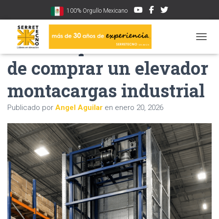
100% Orgullo Mexicano
Errores que evitar antes
CAMBI
de comprar un elevador
montacargas industrial
Publicado por
Angel Aguilar
en
enero 20, 2026