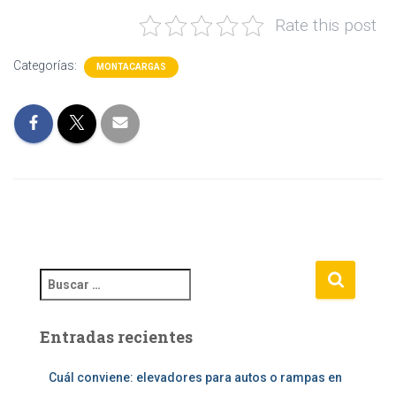
Rate this post
Categorías:
MONTACARGAS
B
u
s
Entradas recientes
c
a
r
Cuál conviene: elevadores para autos o rampas en
: