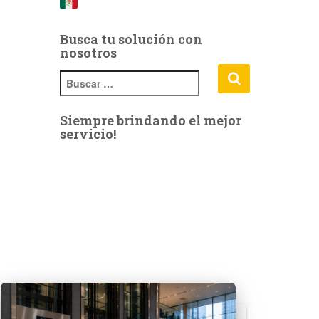
Busca tu solución con
nosotros
B
u
s
c
Siempre brindando el mejor
a
servicio!
r
: