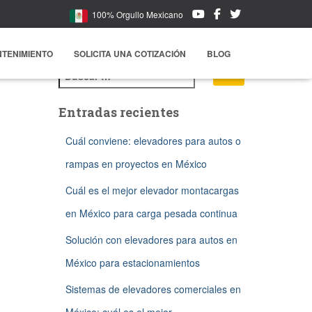
100% Orgullo Mexicano
NTENIMIENTO
SOLICITA UNA COTIZACIÓN
BLOG
B
u
s
c
Entradas recientes
a
r
Cuál conviene: elevadores para autos o
:
rampas en proyectos en México
Cuál es el mejor elevador montacargas
en México para carga pesada continua
Solución con elevadores para autos en
México para estacionamientos
Sistemas de elevadores comerciales en