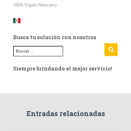
100% Orgullo Mexicano
Busca tu solución con nosotros
B
u
s
Siempre brindando el mejor servicio!
c
a
r
:
Entradas relacionadas