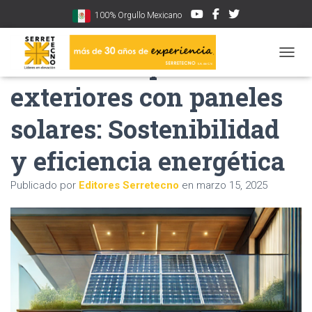
100% Orgullo Mexicano
Elevadores para
CAMBI
exteriores con paneles
solares: Sostenibilidad
y eficiencia energética
Publicado por
Editores Serretecno
en
marzo 15, 2025