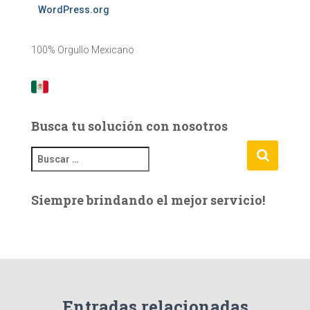
WordPress.org
100% Orgullo Mexicano
Busca tu solución con nosotros
B
u
s
Siempre brindando el mejor servicio!
c
a
r
:
Entradas relacionadas