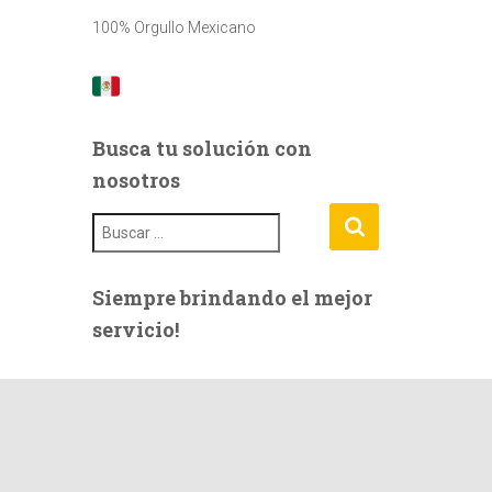
100% Orgullo Mexicano
Busca tu solución con
nosotros
B
u
s
c
Siempre brindando el mejor
a
servicio!
r
: