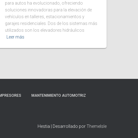
para autos ha evolucionado, ofreciendo
soluciones innovadoras para la elevación de
vehículos en talleres, estacionamientos y
garajes residenciales. Dos de los sistemas más
utilizados son los elevadores hidráulicos
Leer más
MPRESORES
MANTENIMIENTO AUTOMOTRIZ
Hestia | Desarrollado por
ThemeIsle