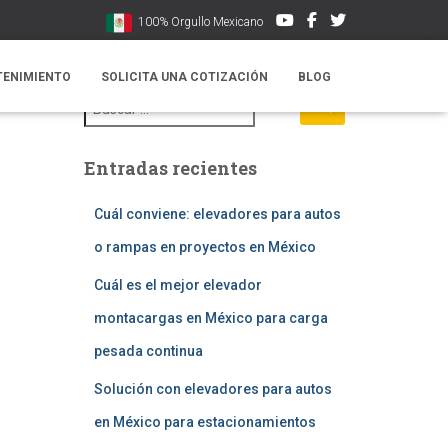
100% Orgullo Mexicano
TENIMIENTO
SOLICITA UNA COTIZACIÓN
BLOG
B
u
s
c
Entradas recientes
a
r
:
Cuál conviene: elevadores para autos
o rampas en proyectos en México
Cuál es el mejor elevador
montacargas en México para carga
pesada continua
Solución con elevadores para autos
en México para estacionamientos