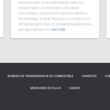
revolucionado la accesibilidad en edificios
residenciales y comerciales, ofreciendo
comodidad y eficiencia en espacios abiertos.
Sin embargo, al estar expuestos a condiciones
climáticas adversas, es fundamental garantizar
que sean elevadores
Leer más
BOMBAS DE TRANSFERENCIA DE COMBUSTIBLE
CARRETES
CO
MEDIDORES DE FLUJO
VARIOS