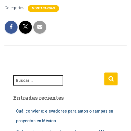
Categorías:
MONTACARGAS
B
u
s
Entradas recientes
c
a
r
Cuál conviene: elevadores para autos o rampas en
:
proyectos en México