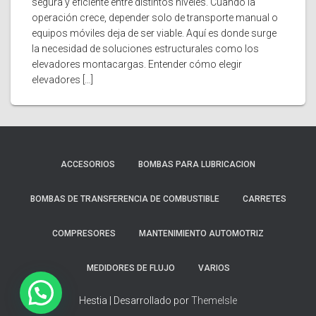
segura y eficiente entre distintos niveles. Cuando la
operación crece, depender solo de transporte manual o
equipos móviles deja de ser viable. Aquí es donde surge
la necesidad de soluciones estructurales como los
elevadores montacargas. Entender cómo elegir
elevadores […]
ACCESORIOS
BOMBAS PARA LUBRICACION
BOMBAS DE TRANSFERENCIA DE COMBUSTIBLE
CARRETES
COMPRESORES
MANTENIMIENTO AUTOMOTRIZ
MEDIDORES DE FLUJO
VARIOS
Hestia | Desarrollado por
ThemeIsle