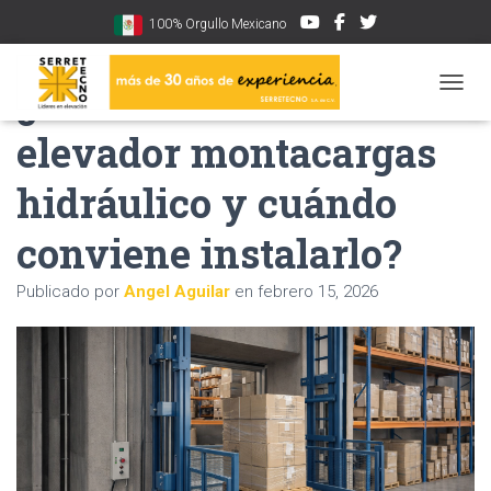
100% Orgullo Mexicano
¿Cómo funciona un
CAMBI
elevador montacargas
hidráulico y cuándo
conviene instalarlo?
Publicado por
Angel Aguilar
en
febrero 15, 2026