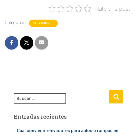
Rate this post
Categorías:
ELEVADORES
B
u
s
Entradas recientes
c
a
r
Cuál conviene: elevadores para autos o rampas en
: