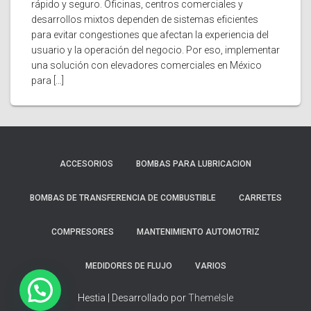
rápido y seguro. Oficinas, centros comerciales y
desarrollos mixtos dependen de sistemas eficientes
para evitar congestiones que afectan la experiencia del
usuario y la operación del negocio. Por eso, implementar
una solución con elevadores comerciales en México
para […]
ACCESORIOS
BOMBAS PARA LUBRICACION
BOMBAS DE TRANSFERENCIA DE COMBUSTIBLE
CARRETES
COMPRESORES
MANTENIMIENTO AUTOMOTRIZ
MEDIDORES DE FLUJO
VARIOS
Hestia | Desarrollado por
ThemeIsle