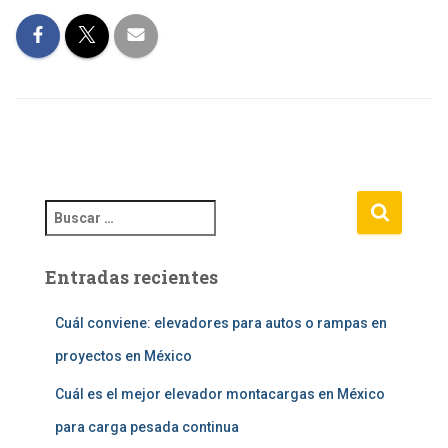
B
u
s
Entradas recientes
c
a
r
Cuál conviene: elevadores para autos o rampas en
:
proyectos en México
Cuál es el mejor elevador montacargas en México
para carga pesada continua