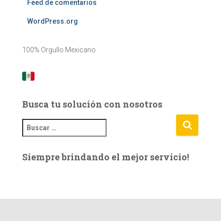
Feed de comentarios
WordPress.org
100% Orgullo Mexicano
Busca tu solución con nosotros
B
u
s
Siempre brindando el mejor servicio!
c
a
r
: