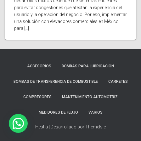
desarrollos mixtos dependen de sistemas eficientes
para evitar congestiones que afectan la experiencia del
usuario y la operación del negocio. Por eso, implementar
una solución con elevadores comerciales en México
para […]
ACCESORIOS
BOMBAS PARA LUBRICACION
BOMBAS DE TRANSFERENCIA DE COMBUSTIBLE
CARRETES
COMPRESORES
MANTENIMIENTO AUTOMOTRIZ
MEDIDORES DE FLUJO
VARIOS
Hestia | Desarrollado por
ThemeIsle