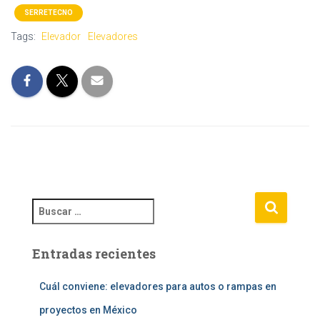
SERRETECNO
Tags:
Elevador
Elevadores
B
u
s
Entradas recientes
c
a
r
Cuál conviene: elevadores para autos o rampas en
:
proyectos en México