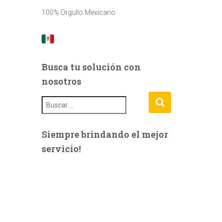
100% Orgullo Mexicano
Busca tu solución con
nosotros
B
u
s
c
Siempre brindando el mejor
a
servicio!
r
: