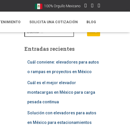
100% Orgullo Mexicano
TENIMIENTO
SOLICITA UNA COTIZACIÓN
BLOG
B
u
s
c
Entradas recientes
a
r
:
Cuál conviene: elevadores para autos
o rampas en proyectos en México
Cuál es el mejor elevador
montacargas en México para carga
pesada continua
Solución con elevadores para autos
en México para estacionamientos