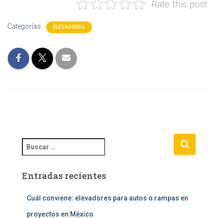
Rate this post
Categorías:
ELEVADORES
B
u
s
Entradas recientes
c
a
r
Cuál conviene: elevadores para autos o rampas en
:
proyectos en México