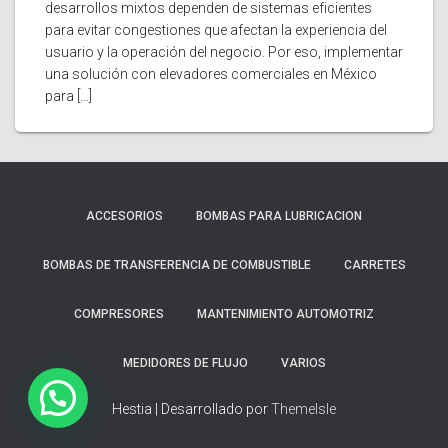
desarrollos mixtos dependen de sistemas eficientes
para evitar congestiones que afectan la experiencia del
usuario y la operación del negocio. Por eso, implementar
una solución con elevadores comerciales en México
para […]
ACCESORIOS
BOMBAS PARA LUBRICACION
BOMBAS DE TRANSFERENCIA DE COMBUSTIBLE
CARRETES
COMPRESORES
MANTENIMIENTO AUTOMOTRIZ
MEDIDORES DE FLUJO
VARIOS
Hestia | Desarrollado por
ThemeIsle