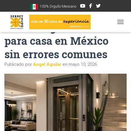
100% Orgullo Mexicano
Cómo elegir elevadores
CAMBI
para casa en México
sin errores comunes
Publicado por
Angel Aguilar
en
mayo 10, 2026