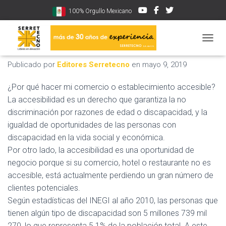
100% Orgullo Mexicano
Accesibilidad comercial
CAMBI
Publicado por
Editores Serretecno
en
mayo 9, 2019
¿Por qué hacer mi comercio o establecimiento accesible?
La accesibilidad es un derecho que garantiza la no
discriminación por razones de edad o discapacidad, y la
igualdad de oportunidades de las personas con
discapacidad en la vida social y económica.
Por otro lado, la accesibilidad es una oportunidad de
negocio porque si su comercio, hotel o restaurante no es
accesible, está actualmente perdiendo un gran número de
clientes potenciales.
Según estadísticas del INEGI al año 2010, las personas que
tienen algún tipo de discapacidad son 5 millones 739 mil
270, lo que representa 5.1% de la población total. A este