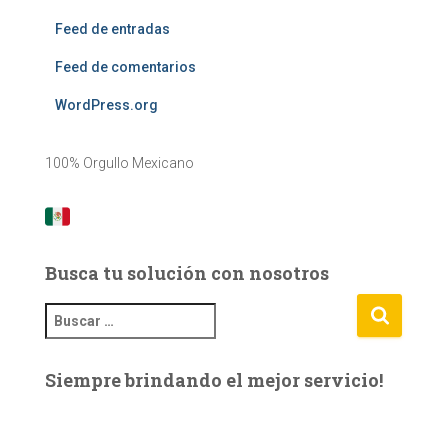
Feed de entradas
Feed de comentarios
WordPress.org
100% Orgullo Mexicano
Busca tu solución con nosotros
B
u
s
Siempre brindando el mejor servicio!
c
a
r
: