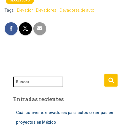
SERRETECNO
Tags:
Elevador
Elevadores
Elevadores de auto
B
u
s
Entradas recientes
c
a
r
Cuál conviene: elevadores para autos o rampas en
:
proyectos en México