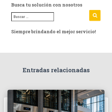
Busca tu solución con nosotros
B
u
s
Siempre brindando el mejor servicio!
c
a
r
:
Entradas relacionadas