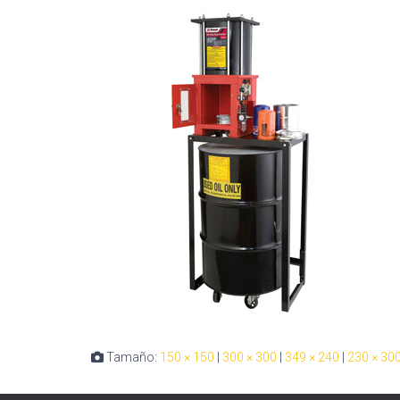
Tamaño:
150 × 150
|
300 × 300
|
349 × 240
|
230 × 30