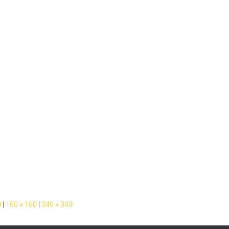
0
|
160 × 160
|
349 × 349