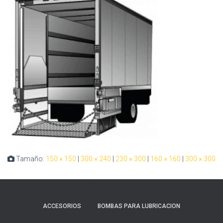
Tamaño:
150 × 150
|
300 × 240
|
230 × 300
|
160 × 160
|
300 × 300
ACCESORIOS
BOMBAS PARA LUBRICACION