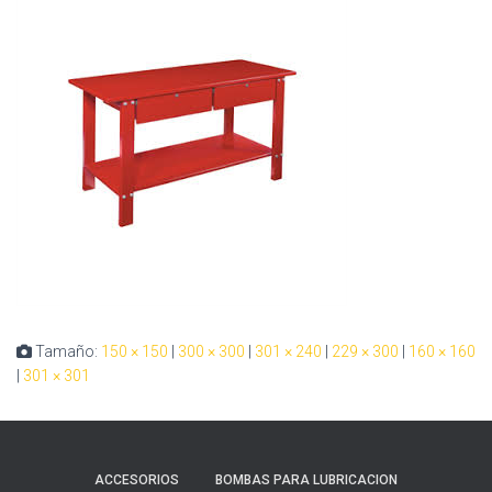
Tamaño:
150 × 150
|
300 × 300
|
301 × 240
|
229 × 300
|
160 × 160
|
301 × 301
ACCESORIOS
BOMBAS PARA LUBRICACION