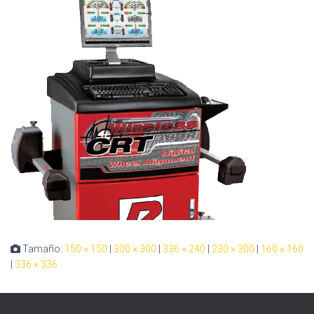
Tamaño:
150 × 150
|
300 × 300
|
336 × 240
|
230 × 300
|
160 × 160
|
336 × 336