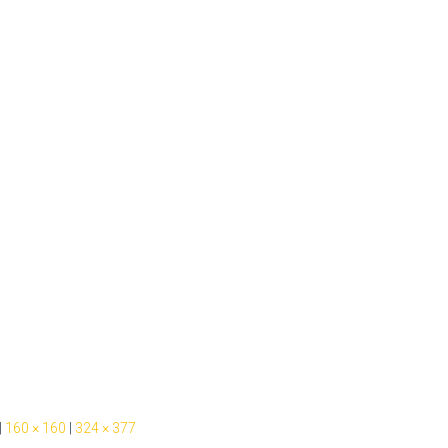
|
160 × 160
|
324 × 377