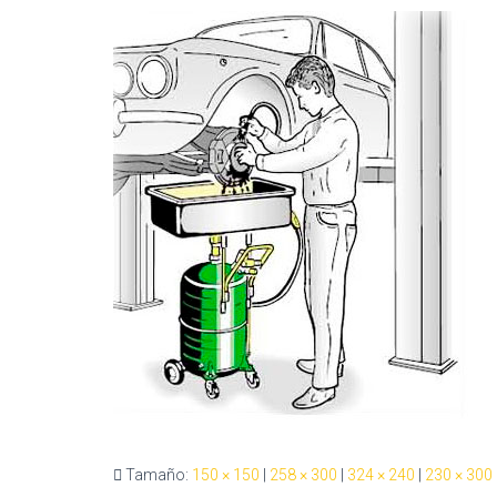
Tamaño:
150 × 150
|
258 × 300
|
324 × 240
|
230 × 300