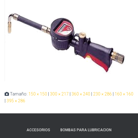
Tamaño:
150 × 150
|
300 × 217
|
360 × 240
|
230 × 286
|
160 × 160
|
395 × 286
ACCESORIOS
BOMBAS PARA LUBRICACION