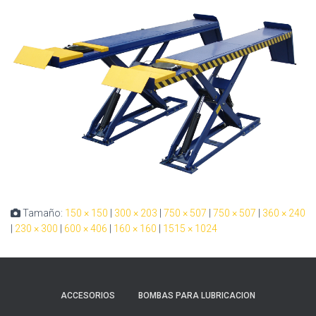
Tamaño:
150 × 150
|
300 × 203
|
750 × 507
|
750 × 507
|
360 × 240
|
230 × 300
|
600 × 406
|
160 × 160
|
1515 × 1024
ACCESORIOS
BOMBAS PARA LUBRICACION