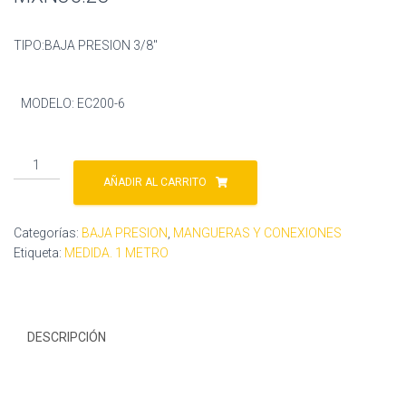
TIPO:BAJA PRESION 3/8″
MODELO: EC200-6
MANGUERAS
EC200-
AÑADIR AL CARRITO
6
cantidad
Categorías:
BAJA PRESION
,
MANGUERAS Y CONEXIONES
Etiqueta:
MEDIDA. 1 METRO
DESCRIPCIÓN