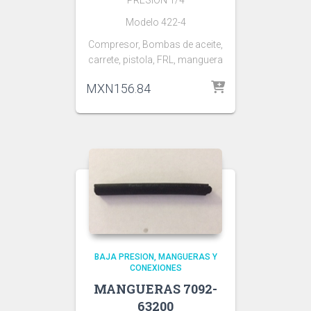
Modelo 422-4
Compresor, Bombas de aceite,
carrete, pistola, FRL, manguera
MXN
156.84
BAJA PRESION
MANGUERAS Y
CONEXIONES
MANGUERAS 7092-
63200