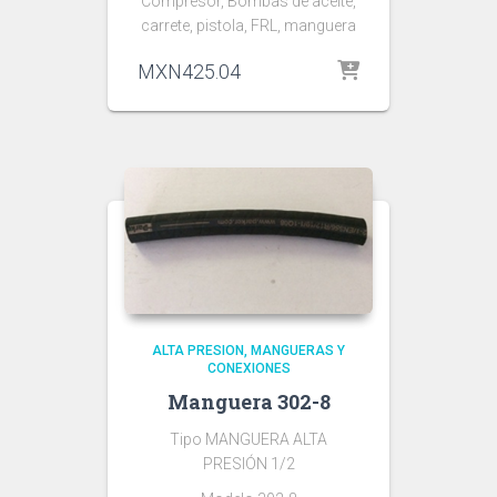
Compresor, Bombas de aceite,
carrete, pistola, FRL, manguera
MXN
425.04
ALTA PRESION
MANGUERAS Y
CONEXIONES
Manguera 302-8
Tipo MANGUERA ALTA
PRESIÓN 1/2