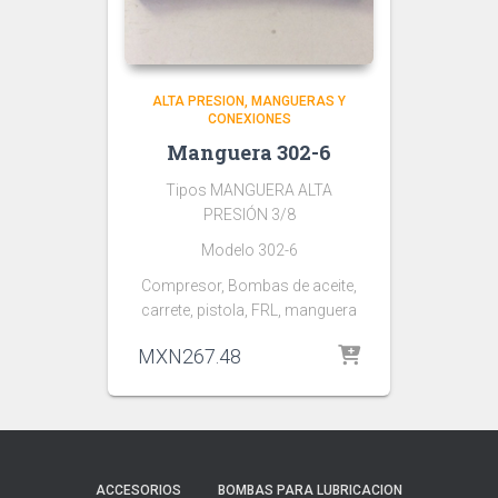
ALTA PRESION
MANGUERAS Y
CONEXIONES
Manguera 302-6
Tipos MANGUERA ALTA
PRESIÓN 3/8
Modelo 302-6
Compresor, Bombas de aceite,
carrete, pistola, FRL, manguera
MXN
267.48
ACCESORIOS
BOMBAS PARA LUBRICACION