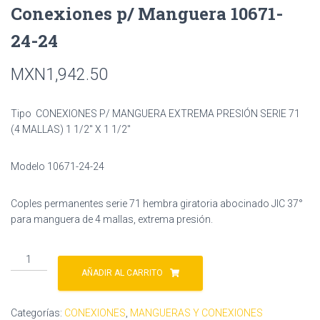
Conexiones p/ Manguera 10671-
24-24
MXN
1,942.50
Tipo CONEXIONES P/ MANGUERA EXTREMA PRESIÓN SERIE 71
(4 MALLAS) 1 1/2″ X 1 1/2″
Modelo 10671-24-24
Coples permanentes serie 71 hembra giratoria abocinado JIC 37°
para manguera de 4 mallas, extrema presión.
Conexiones
p/
AÑADIR AL CARRITO
Manguera
10671-
Categorías:
CONEXIONES
,
MANGUERAS Y CONEXIONES
24-