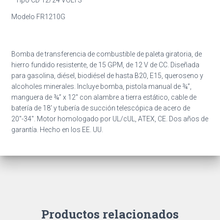
Tipo CD 12/24 VOLTS
Modelo FR1210G
Bomba de transferencia de combustible de paleta giratoria, de
hierro fundido resistente, de 15 GPM, de 12 V de CC. Diseñada
para gasolina, diésel, biodiésel de hasta B20, E15, queroseno y
alcoholes minerales. Incluye bomba, pistola manual de ¾”,
manguera de ¾” x 12″ con alambre a tierra estático, cable de
batería de 18′ y tubería de succión telescópica de acero de
20″-34″. Motor homologado por UL/cUL, ATEX, CE. Dos años de
garantía. Hecho en los EE. UU.
Productos relacionados