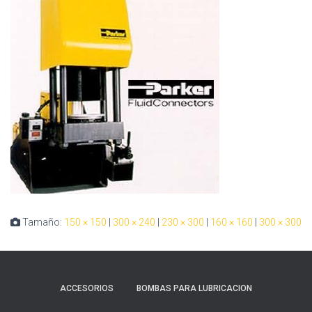
Tamaño:
150 × 150
|
300 × 240
|
230 × 300
|
160 × 160
|
300 × 300
ACCESORIOS
BOMBAS PARA LUBRICACION