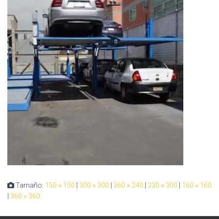
Tamaño:
150 × 150
|
300 × 300
|
360 × 240
|
230 × 300
|
160 × 160
|
360 × 360