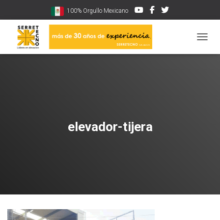
100% Orgullo Mexicano
CAMBI
elevador-tijera