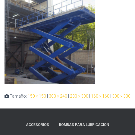
Tamaño:
150 × 150
|
300 × 240
|
230 × 300
|
160 × 160
|
300 × 300
ACCESORIOS
BOMBAS PARA LUBRICACION