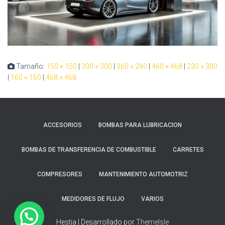
Tamaño:
150 × 150
|
300 × 300
|
360 × 240
|
460 × 468
|
230 × 300
|
160 × 160
|
468 × 468
ACCESORIOS
BOMBAS PARA LUBRICACION
BOMBAS DE TRANSFERENCIA DE COMBUSTIBLE
CARRETES
COMPRESORES
MANTENIMIENTO AUTOMOTRIZ
MEDIDORES DE FLUJO
VARIOS
Hestia | Desarrollado por
ThemeIsle