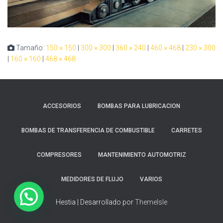
Tamaño:
150 × 150
|
300 × 300
|
360 × 240
|
460 × 468
|
230 × 300
|
160 × 160
|
468 × 468
ACCESORIOS
BOMBAS PARA LUBRICACION
BOMBAS DE TRANSFERENCIA DE COMBUSTIBLE
CARRETES
COMPRESORES
MANTENIMIENTO AUTOMOTRIZ
MEDIDORES DE FLUJO
VARIOS
Hestia | Desarrollado por
ThemeIsle